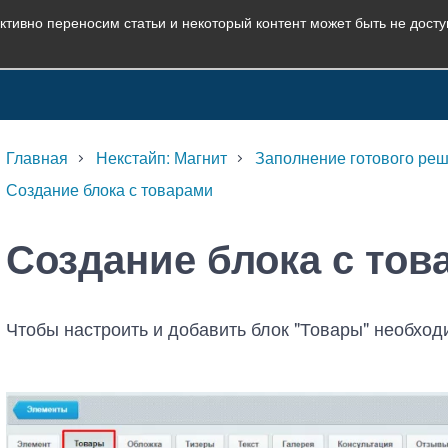
ктивно переносим статьи и некоторый контент может быть не дост
Главная
Некстайп: Магнит
Заполнение готового ре
Создание блока с товарами
Создание блока с тов
Чтобы настроить и добавить блок "Товары" необход