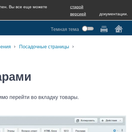
упен. Вы все еще можете
старой
версией
документации.
Темная тема
шения
Посадочные страницы
арами
имо перейти во вкладку товары.