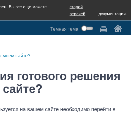
упен. Вы все еще можете
старой
версией
документации.
Темная тема
на моем сайте?
сия готового решения
 сайте?
льзуется на вашем сайте необходимо перейти в