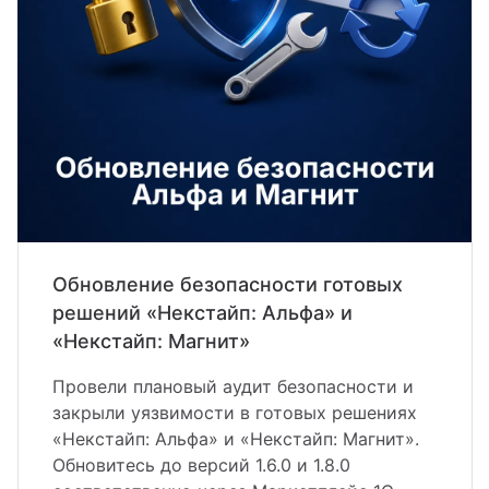
йт с корзиной и
зайн
квизиты
льтирегиональностью
теграции
кстайп: МиниМаркет - лендинг с
рзиной и онлайн-оплатой
кстайп: СберМегаМаркет
кстайп: Премиум - лендинг с
талогом товаров и услуг
Обновление безопасности готовых
решений «Некстайп: Альфа» и
«Некстайп: Магнит»
Провели плановый аудит безопасности и
закрыли уязвимости в готовых решениях
«Некстайп: Альфа» и «Некстайп: Магнит».
Обновитесь до версий 1.6.0 и 1.8.0