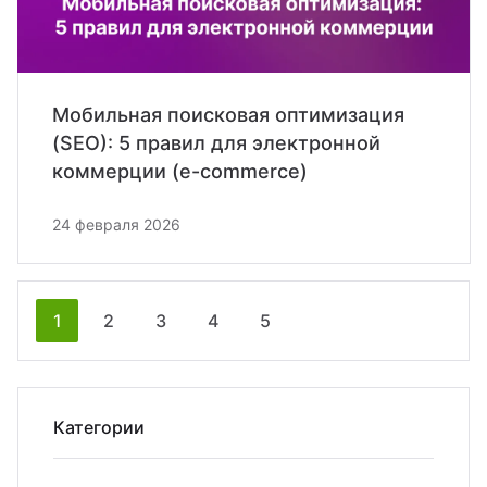
Мобильная поисковая оптимизация
(SEO): 5 правил для электронной
коммерции (e-commerce)
24 февраля 2026
Nex
Pre
1
2
3
4
5
Категории