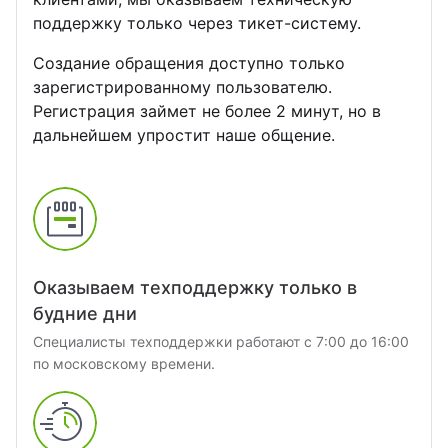
йт с корзиной и
зайн
квизиты
поддержку только через тикет-систему.
льтирегиональностью
Создание обращения доступно только
теграции
зарегистрированному пользователю.
кстайп: МиниМаркет - лендинг с
Регистрация займет не более 2 минут, но в
рзиной и онлайн-оплатой
дальнейшем упростит наше общение.
кстайп: СберМегаМаркет
кстайп: Премиум - лендинг с
талогом товаров и услуг
Оказываем техподдержку только в
будние дни
Специалисты техподдержки работают с 7:00 до 16:00
по московскому времени.