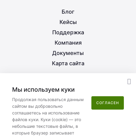
Блог
Кейсы
Поддержка
Компания
Документы
Карта сайта
8 (800) 350-21-15
Мы используем куки
info@nextype.ru
Продолжая пользоваться данным
СОГЛАСЕН
сайтом вы добровольно
Москва
,
улица Потаповская Роща, 12к2
соглашаетесь на использование
файлов куки. Куки (cookie) — это
Пн–Пт 08:00–17:00
небольшие текстовые файлы, в
которые браузер записывает