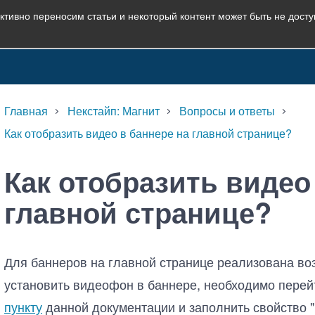
ктивно переносим статьи и некоторый контент может быть не дост
Главная
Некстайп: Магнит
Вопросы и ответы
Как отобразить видео в баннере на главной странице?
Как отобразить видео
главной странице?
Для баннеров на главной странице реализована во
установить видеофон в баннере, необходимо перей
пункту
данной документации и заполнить свойство "