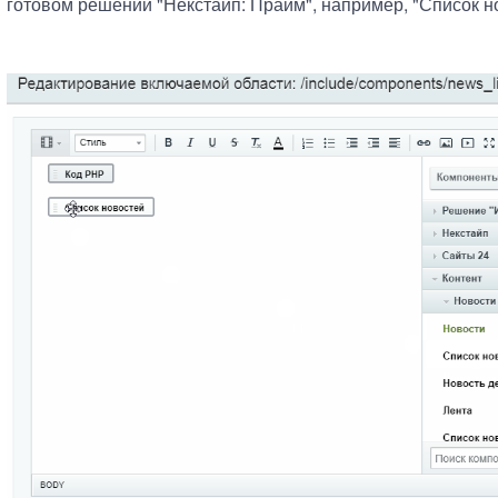
готовом решении "Некстайп: Прайм", например, "Список н