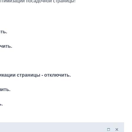
птимизации посадочной страницы!
ть.
чить.
икации страницы - отключить.
ить.
ь.