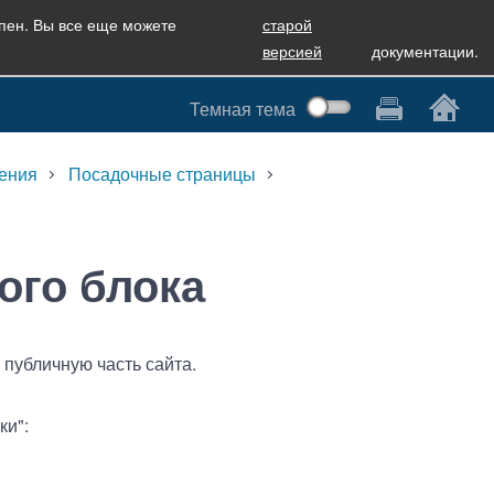
упен. Вы все еще можете
старой
версией
документации.
Темная тема
ения
Посадочные страницы
ого блока
публичную часть сайта.
ки":