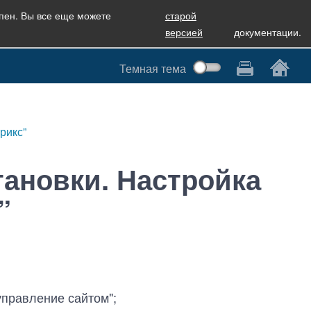
упен. Вы все еще можете
старой
версией
документации.
Темная тема
рикс”
тановки. Настройка
”
правление сайтом";