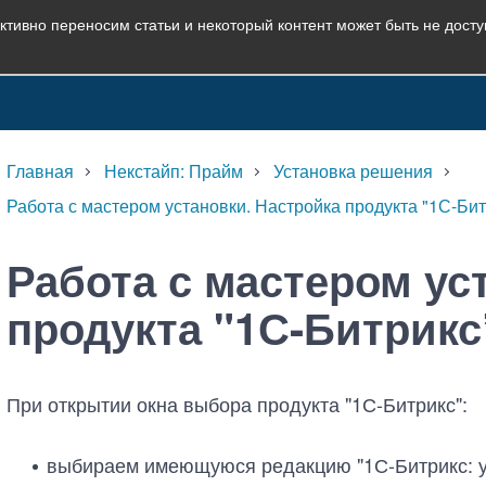
ктивно переносим статьи и некоторый контент может быть не дост
Главная
Некстайп: Прайм
Установка решения
Работа с мастером установки. Настройка продукта "1С-Бит
Работа с мастером ус
продукта "1С-Битрикс
При открытии окна выбора продукта "1С-Битрикс":
выбираем имеющуюся редакцию "1С-Битрикс: у