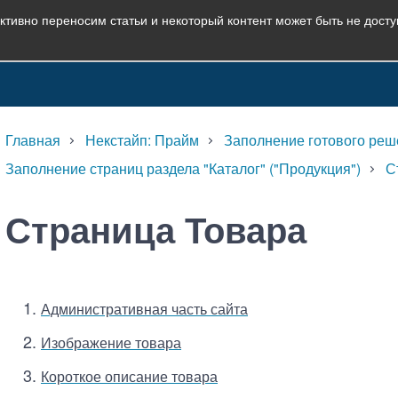
ктивно переносим статьи и некоторый контент может быть не дост
Главная
Некстайп: Прайм
Заполнение готового реш
Заполнение страниц раздела "Каталог" ("Продукция")
С
Страница Товара
Административная часть сайта
Изображение товара
Короткое описание товара