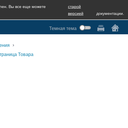
упен. Вы все еще можете
старой
версией
документации.
Темная тема
ения
траница Товара