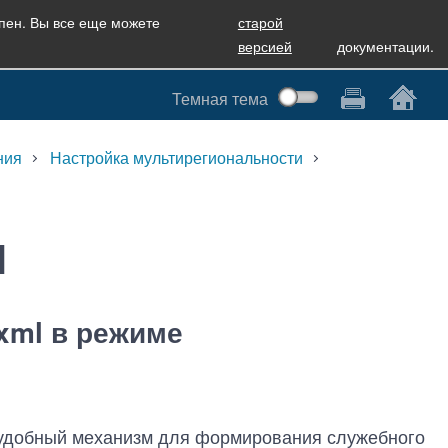
упен. Вы все еще можете
старой
версией
документации.
Темная тема
ния
Настройка мультирегиональности
l
xml в режиме
удобный механизм для формирования служебного