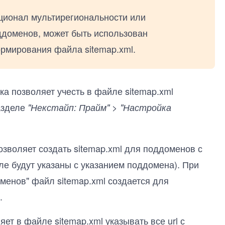
кционал мультирегиональности или
ддоменов, может быть использован
рмирования файла sitemap.xml.
лка позволяет учесть в файле sitemap.xml
разделе
"Некстайп: Прайм" > "Настройка
озволяет создать sitemap.xml для поддоменов с
йле будут указаны с указанием поддомена). При
менов" файл sitemap.xml создается для
.
ет в файле sitemap.xml указывать все url с