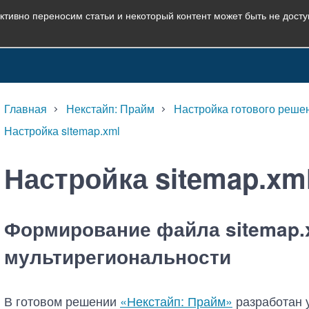
ктивно переносим статьи и некоторый контент может быть не дост
Главная
Некстайп: Прайм
Настройка готового реше
Настройка sitemap.xml
Настройка sitemap.xm
Формирование файла sitemap.
мультирегиональности
В готовом решении
«Некстайп: Прайм»
разработан 