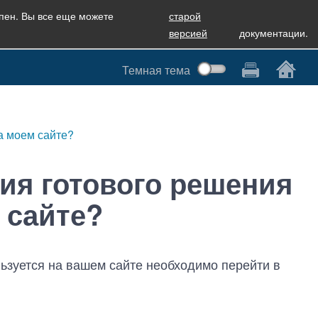
упен. Вы все еще можете
старой
версией
документации.
Темная тема
на моем сайте?
сия готового решения
 сайте?
льзуется на вашем сайте необходимо перейти в