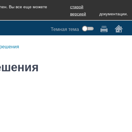
упен. Вы все еще можете
старой
версией
документации.
Темная тема
 решения
ешения