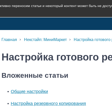
ктивно переносим статьи и некоторый контент может быть не дост
Главная
Некстайп: МиниМаркет
Настройка готового
Настройка готового р
Вложенные статьи
Общие настройки
Настройка резервного копирования