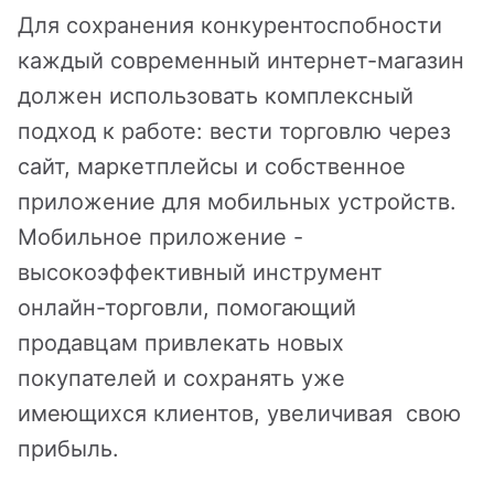
йт с корзиной и
зайн
квизиты
Для сохранения конкурентоспобности
льтирегиональностью
каждый современный интернет-магазин
теграции
должен использовать комплексный
кстайп: МиниМаркет - лендинг с
рзиной и онлайн-оплатой
подход к работе: вести торговлю через
сайт, маркетплейсы и собственное
кстайп: СберМегаМаркет
приложение для мобильных устройств.
Мобильное приложение -
кстайп: Премиум - лендинг с
высокоэффективный инструмент
талогом товаров и услуг
онлайн-торговли, помогающий
продавцам привлекать новых
покупателей и сохранять уже
имеющихся клиентов, увеличивая свою
прибыль.