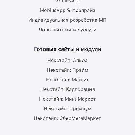
MobiusApp
MobiusApp Энтерпрайз
Индивидуальная разработка МП
Дополнительные услуги
Готовые сайты и модули
Некстайп: Альфа
Некстайп: Прайм
Некстайп: Магнит
Некстайп: Корпорация
Некстайп: МиниМаркет
Некстайп: Премиум
Некстайп: СберМегаМаркет