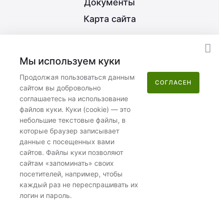
Документы
Карта сайта
8 (800) 350-21-15
Мы используем куки
info@nextype.ru
Продолжая пользоваться данным
СОГЛАСЕН
сайтом вы добровольно
Москва
,
улица Потаповская Роща, 12к2
соглашаетесь на использование
файлов куки. Куки (cookie) — это
Пн–Пт 08:00–17:00
небольшие текстовые файлы, в
которые браузер записывает
данные с посещенных вами
сайтов. Файлы куки позволяют
сайтам «запоминать» своих
посетителей, например, чтобы
ООО «Некстайп» 2026 © Все права защищены
каждый раз не переспрашивать их
логин и пароль.
Политика обработки персональных данных