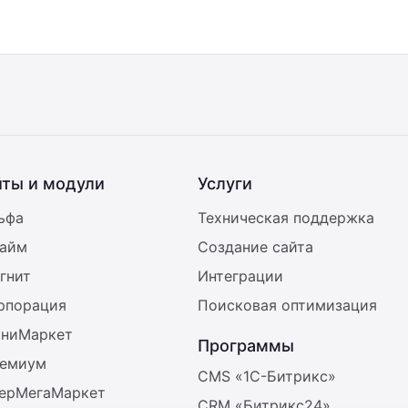
йты и модули
Услуги
ьфа
Техническая поддержка
райм
Создание сайта
гнит
Интеграции
орпорация
Поисковая оптимизация
иниМаркет
Программы
ремиум
CMS «1С-Битрикс»
берМегаМаркет
CRM «Битрикс24»