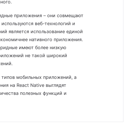
ного.
ридные приложения – они совмещают
х используются веб-технологий и
ний является использование единой
экономичнее нативного приложения.
бридные имеют более низкую
риложений не такой широкий
ений.
х типов мобильных приложений, а
ия на React Native выглядят
личества полезных функций и