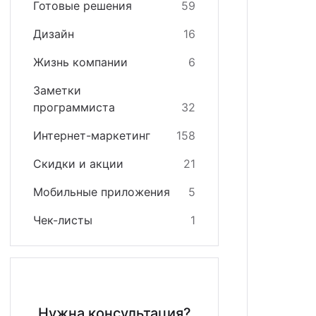
Готовые решения
59
кстайп: МиниМаркет - лендинг с корзиной и онла
зайн
квизиты
Дизайн
16
кстайп: СберМегаМаркет
теграции
Жизнь компании
6
кстайп: Премиум - лендинг с каталогом товаров и
Заметки
программиста
32
Интернет-маркетинг
158
Скидки и акции
21
Мобильные приложения
5
Чек-листы
1
Нужна консультация?