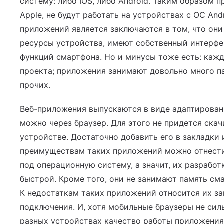
систему: либо IOS, либо Android. Таким образом 
Apple, не будут работать на устройствах с ОС And
приложений является заключаются в том, что он
ресурсы устройства, имеют собственный интерфе
функций смартфона. Но и минусы тоже есть: каж
проекта; приложения занимают довольно много п
прочих.
Веб-приложения выпускаются в виде адаптированн
можно через браузер. Для этого не придется скач
устройстве. Достаточно добавить его в закладки 
преимуществам таких приложений можно отнести 
под операционную систему, а значит, их разработ
быстрой. Кроме того, они не занимают память см
К недостаткам таких приложений относится их за
подключения. И, хотя мобильные браузеры не силь
разных устройствах качество работы приложения