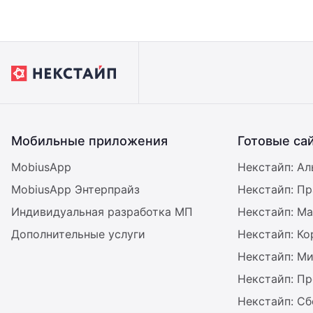
Мобильные приложения
Готовые са
MobiusApp
Некстайп: Ал
MobiusApp Энтерпрайз
Некстайп: П
Индивидуальная разработка МП
Некстайп: Ма
Дополнительные услуги
Некстайп: К
Некстайп: М
Некстайп: П
Некстайп: С