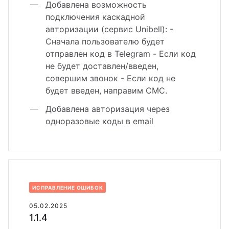
йт с корзиной и
Добавлена возможность
зайн
квизиты
льтирегиональностью
подключения каскадной
авторизации (сервис Unibell): -
теграции
Сначала пользователю будет
кстайп: МиниМаркет - лендинг с
отправлен код в Telegram - Если код
рзиной и онлайн-оплатой
не будет доставлен/введен,
совершим звонок - Если код не
кстайп: СберМегаМаркет
будет введен, направим СМС.
Добавлена авторизация через
кстайп: Премиум - лендинг с
одноразовые коды в email
талогом товаров и услуг
ИСПРАВЛЕНИЕ ОШИБОК
05.02.2025
1.1.4