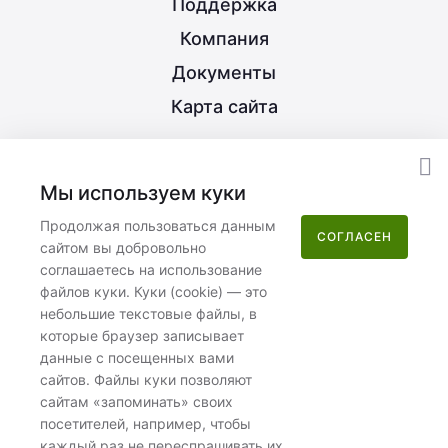
Поддержка
Компания
Документы
Карта сайта
8 (800) 350-21-15
Мы используем куки
info@nextype.ru
Продолжая пользоваться данным
СОГЛАСЕН
сайтом вы добровольно
Москва
,
улица Потаповская Роща, 12к2
соглашаетесь на использование
файлов куки. Куки (cookie) — это
Пн–Пт 08:00–17:00
небольшие текстовые файлы, в
которые браузер записывает
данные с посещенных вами
сайтов. Файлы куки позволяют
сайтам «запоминать» своих
посетителей, например, чтобы
ООО «Некстайп» 2026 © Все права защищены
каждый раз не переспрашивать их