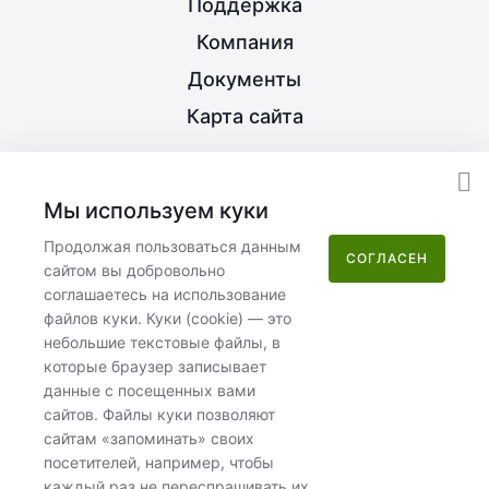
Поддержка
Компания
Документы
Карта сайта
8 (800) 350-21-15
Мы используем куки
info@nextype.ru
Продолжая пользоваться данным
СОГЛАСЕН
сайтом вы добровольно
Москва
,
улица Потаповская Роща, 12к2
соглашаетесь на использование
файлов куки. Куки (cookie) — это
Пн–Пт 08:00–17:00
небольшие текстовые файлы, в
которые браузер записывает
данные с посещенных вами
сайтов. Файлы куки позволяют
сайтам «запоминать» своих
посетителей, например, чтобы
ООО «Некстайп» 2026 © Все права защищены
каждый раз не переспрашивать их