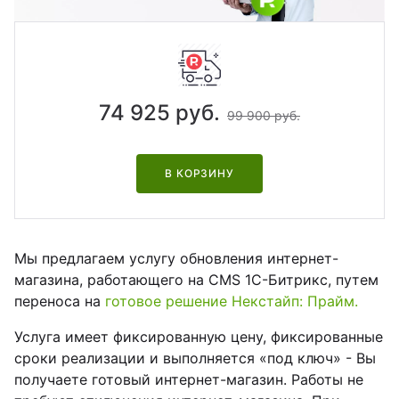
йт с корзиной и
зайн
квизиты
льтирегиональностью
теграции
кстайп: МиниМаркет - лендинг с
рзиной и онлайн-оплатой
74 925 руб.
99 900 руб.
кстайп: СберМегаМаркет
В КОРЗИНУ
кстайп: Премиум - лендинг с
талогом товаров и услуг
Мы предлагаем услугу обновления интернет-
магазина, работающего на CMS 1C-Битрикс, путем
переноса на
готовое решение Некстайп:
Прайм
.
Услуга имеет фиксированную цену, фиксированные
сроки реализации и выполняется «под ключ» - Вы
получаете готовый интернет-магазин. Работы не