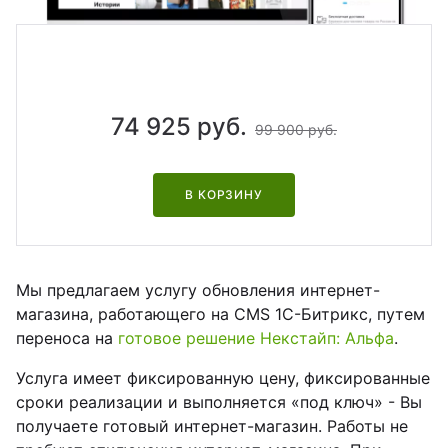
йт с корзиной и
зайн
квизиты
льтирегиональностью
теграции
кстайп: МиниМаркет - лендинг с
рзиной и онлайн-оплатой
74 925 руб.
99 900 руб.
кстайп: СберМегаМаркет
В КОРЗИНУ
кстайп: Премиум - лендинг с
талогом товаров и услуг
Мы предлагаем услугу обновления интернет-
магазина, работающего на CMS 1C-Битрикс, путем
переноса на
готовое решение Некстайп: Альфа
.
Услуга имеет фиксированную цену, фиксированные
сроки реализации и выполняется «под ключ» - Вы
получаете готовый интернет-магазин. Работы не