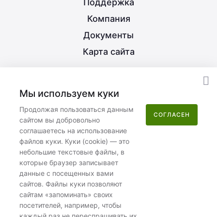
Поддержка
Компания
Документы
Карта сайта
8 (800) 350-21-15
Мы используем куки
info@nextype.ru
Продолжая пользоваться данным
СОГЛАСЕН
сайтом вы добровольно
Москва
,
улица Потаповская Роща, 12к2
соглашаетесь на использование
файлов куки. Куки (cookie) — это
Пн–Пт 08:00–17:00
небольшие текстовые файлы, в
которые браузер записывает
данные с посещенных вами
сайтов. Файлы куки позволяют
сайтам «запоминать» своих
посетителей, например, чтобы
ООО «Некстайп» 2026 © Все права защищены
каждый раз не переспрашивать их