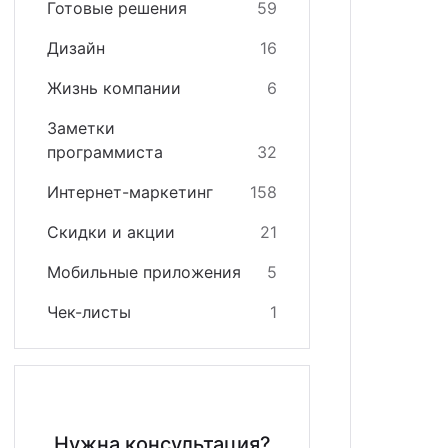
Готовые решения
59
кстайп: МиниМаркет - лендинг с корзиной и онла
зайн
квизиты
Дизайн
16
кстайп: СберМегаМаркет
теграции
Жизнь компании
6
кстайп: Премиум - лендинг с каталогом товаров и
Заметки
программиста
32
Интернет-маркетинг
158
Скидки и акции
21
Мобильные приложения
5
Чек-листы
1
Нужна консультация?