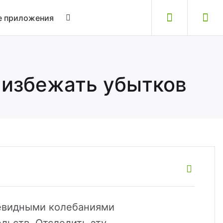
 приложения
у избежать убытков
чевидными колебаниями