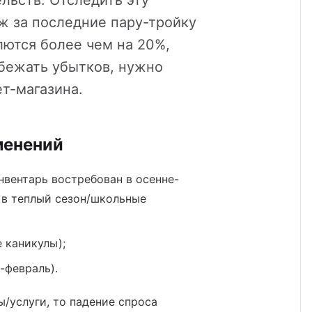
льств. Отследить эту
ж за последние пару-тройку
лются более чем на 20%,
збежать убытков, нужно
ет-магазина.
менений
нвентарь востребован в осенне-
в теплый сезон/школьные
 каникулы);
-февраль).
/услуги, то падение спроса