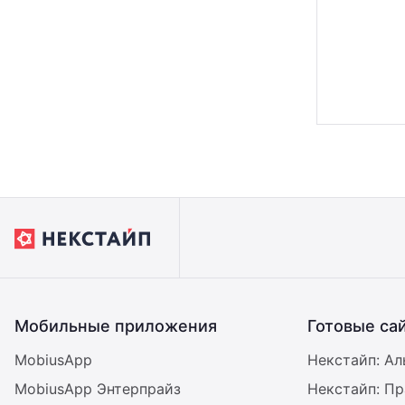
Мобильные приложения
Готовые са
MobiusApp
Некстайп: Ал
MobiusApp Энтерпрайз
Некстайп: П