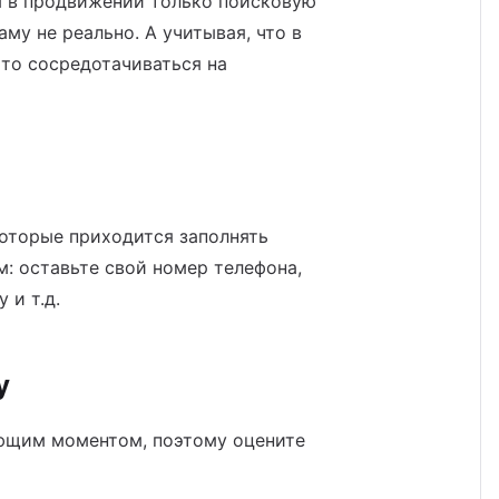
уя в продвижении только поисковую
му не реально. А учитывая, что в
 то сосредотачиваться на
которые приходится заполнять
м: оставьте свой номер телефона,
 и т.д.
у
яющим моментом, поэтому оцените