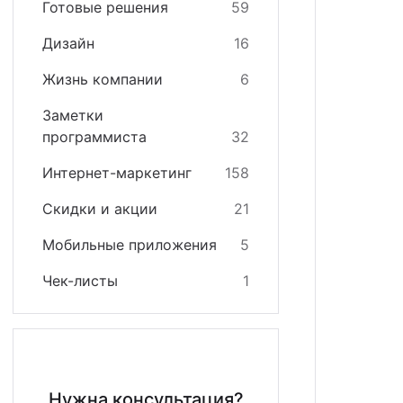
Готовые решения
59
кстайп: МиниМаркет - лендинг с корзиной и онла
зайн
квизиты
Дизайн
16
кстайп: СберМегаМаркет
теграции
Жизнь компании
6
кстайп: Премиум - лендинг с каталогом товаров и
Заметки
программиста
32
Интернет-маркетинг
158
Скидки и акции
21
Мобильные приложения
5
Чек-листы
1
Нужна консультация?