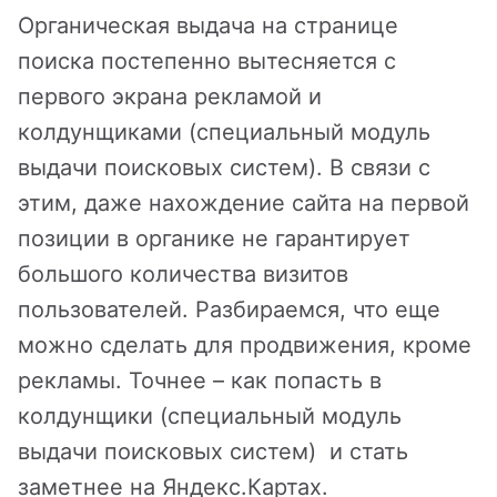
йт с корзиной и
зайн
квизиты
Органическая выдача на странице
льтирегиональностью
поиска постепенно вытесняется с
теграции
первого экрана рекламой и
кстайп: МиниМаркет - лендинг с
рзиной и онлайн-оплатой
колдунщиками (специальный модуль
выдачи поисковых систем). В связи с
кстайп: СберМегаМаркет
этим, даже нахождение сайта на первой
позиции в органике не гарантирует
кстайп: Премиум - лендинг с
большого количества визитов
талогом товаров и услуг
пользователей. Разбираемся, что еще
можно сделать для продвижения, кроме
рекламы. Точнее – как попасть в
колдунщики (специальный модуль
выдачи поисковых систем) и стать
заметнее на Яндекс.Картах.