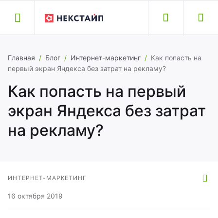
Назад
Назад
Назад
Назад
Назад
Главная
/
Блог
/
Интернет-маркетинг
/
Как попасть на
первый экран Яндекса без затрат на рекламу?
обильные приложения
йты и модули
луги
оддержка
омпания
Как попасть на первый
экран Яндекса без затрат
бильные приложения
кстайп: Альфа – интернет-магазин
здание сайта
здать обращение
ог
на рекламу?
biusApp
кстайп: Прайм — готовый сайт для
ренос сайта
кументация
компании
знеса
полнительные услуги
исковая оптимизация
ртнеры
кстайп: Магнит – интернет-магазин
ИНТЕРНЕТ-МАРКЕТИНГ
тория версий
хническая поддержка
рьера
16 октября 2019
кстайп: Корпорация – корпоративный