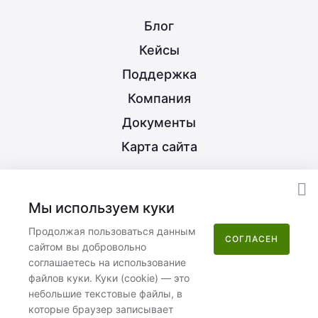
Блог
Кейсы
Поддержка
Компания
Документы
Карта сайта
8 (800) 350-21-15
Мы используем куки
info@nextype.ru
Продолжая пользоваться данным
СОГЛАСЕН
сайтом вы добровольно
Москва
,
улица Потаповская Роща, 12к2
соглашаетесь на использование
файлов куки. Куки (cookie) — это
Пн–Пт 08:00–17:00
небольшие текстовые файлы, в
которые браузер записывает