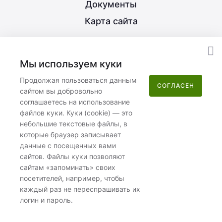
Документы
Карта сайта
8 (800) 350-21-15
Мы используем куки
info@nextype.ru
Продолжая пользоваться данным
СОГЛАСЕН
сайтом вы добровольно
Москва
,
улица Потаповская Роща, 12к2
соглашаетесь на использование
файлов куки. Куки (cookie) — это
Пн–Пт 08:00–17:00
небольшие текстовые файлы, в
которые браузер записывает
данные с посещенных вами
сайтов. Файлы куки позволяют
сайтам «запоминать» своих
посетителей, например, чтобы
ООО «Некстайп» 2026 © Все права защищены
каждый раз не переспрашивать их
Политика обработки персональных данных
логин и пароль.