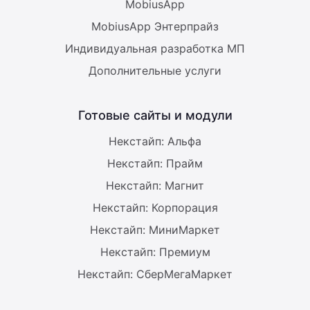
MobiusApp
MobiusApp Энтерпрайз
Индивидуальная разработка МП
Дополнительные услуги
Готовые сайты и модули
Некстайп: Альфа
Некстайп: Прайм
Некстайп: Магнит
Некстайп: Корпорация
Некстайп: МиниМаркет
Некстайп: Премиум
Некстайп: СберМегаМаркет