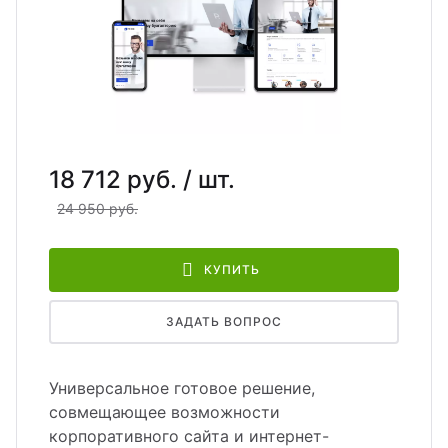
йт с корзиной и
зайн
квизиты
льтирегиональностью
теграции
кстайп: МиниМаркет - лендинг с
рзиной и онлайн-оплатой
кстайп: СберМегаМаркет
18 712 руб.
/ шт.
24 950 руб.
кстайп: Премиум - лендинг с
талогом товаров и услуг
КУПИТЬ
ЗАДАТЬ ВОПРОС
Универсальное готовое решение,
совмещающее возможности
корпоративного сайта и интернет-