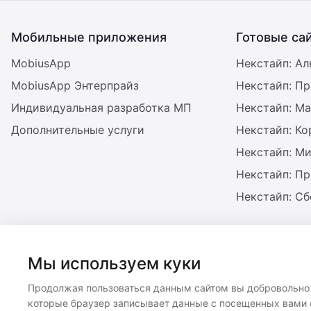
Мобильные приложения
Готовые са
MobiusApp
Некстайп: Ал
MobiusApp Энтерпрайз
Некстайп: П
Индивидуальная разработка МП
Некстайп: Ма
Дополнительные услуги
Некстайп: К
Некстайп: М
Некстайп: П
Некстайп: С
Мы используем куки
Продолжая пользоваться данным сайтом вы добровольно с
которые браузер записывает данные с посещенных вами с