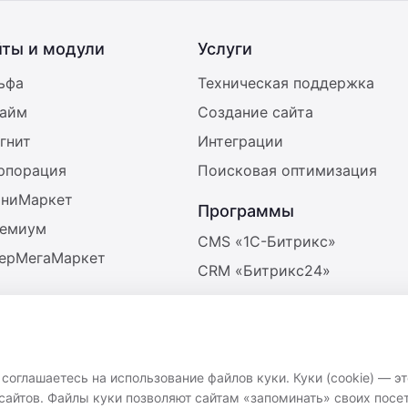
йты и модули
Услуги
ьфа
Техническая поддержка
райм
Создание сайта
гнит
Интеграции
орпорация
Поисковая оптимизация
иниМаркет
Программы
ремиум
CMS «1С-Битрикс»
берМегаМаркет
CRM «Битрикс24»
оглашаетесь на использование файлов куки. Куки (cookie) — э
айтов. Файлы куки позволяют сайтам «запоминать» своих посет