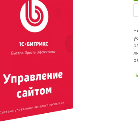
йн-оплатой
Е
у
 услуг
р
л
р
П