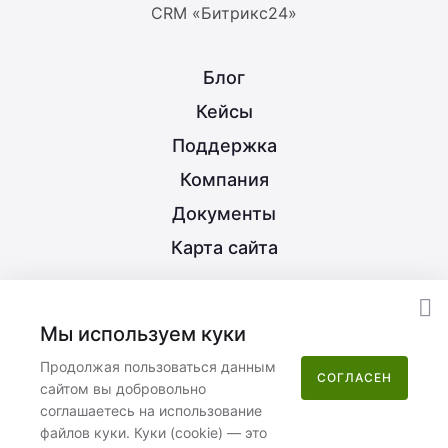
CRM «Битрикс24»
Блог
Кейсы
Поддержка
Компания
Документы
Карта сайта
8 (800) 350-21-15
Мы используем куки
info@nextype.ru
Продолжая пользоваться данным
СОГЛАСЕН
сайтом вы добровольно
Москва
,
улица Потаповская Роща, 12к2
соглашаетесь на использование
файлов куки. Куки (cookie) — это
Пн–Пт 08:00–17:00