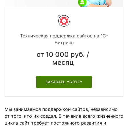
йт с корзиной и
зайн
квизиты
льтирегиональностью
теграции
кстайп: МиниМаркет - лендинг с
рзиной и онлайн-оплатой
Техническая поддержка сайтов на 1С-
Битрикс
кстайп: СберМегаМаркет
от 10 000 руб. /
месяц
кстайп: Премиум - лендинг с
талогом товаров и услуг
ЗАКАЗАТЬ УСЛУГУ
Мы занимаемся поддержкой сайтов, независимо
от того, кто их создал. В течение всего жизненного
цикла сайт требует постоянного развития и