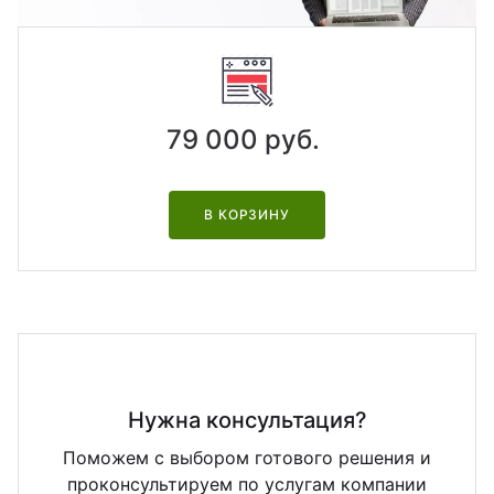
йт с корзиной и
зайн
квизиты
льтирегиональностью
теграции
кстайп: МиниМаркет - лендинг с
рзиной и онлайн-оплатой
79 000 руб.
кстайп: СберМегаМаркет
В КОРЗИНУ
кстайп: Премиум - лендинг с
талогом товаров и услуг
Нужна консультация?
Поможем с выбором готового решения и
проконсультируем по услугам компании