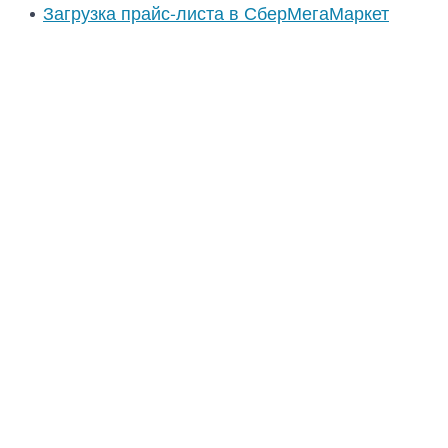
Загрузка прайс-листа в СберМегаМаркет