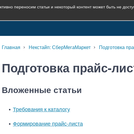
ктивно переносим статьи и некоторый контент может быть не дост
Главная
Некстайп: СберМегаМаркет
Подготовка пра
Подготовка прайс-лис
Вложенные статьи
Требования к каталогу
Формирование прайс-листа