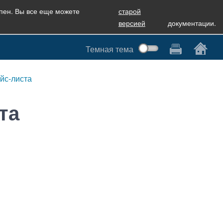
упен. Вы все еще можете
старой
версией
документации.
Темная тема
йс-листа
та