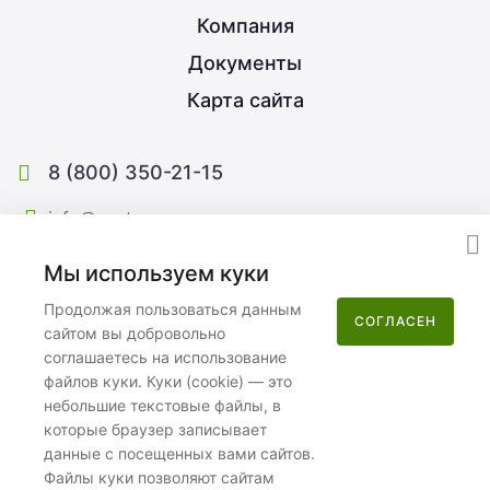
Компания
Документы
Карта сайта
8 (800) 350-21-15
info@nextype.ru
Москва
,
улица Потаповская Роща, 12к2
Мы используем куки
Пн–Пт 08:00–17:00
Продолжая пользоваться данным
СОГЛАСЕН
сайтом вы добровольно
соглашаетесь на использование
файлов куки. Куки (cookie) — это
небольшие текстовые файлы, в
которые браузер записывает
данные с посещенных вами сайтов.
ООО «Некстайп» 2026 © Все права защищены
Файлы куки позволяют сайтам