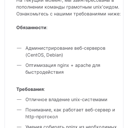
На текущий момент, мы заинтересованы в
йт с корзиной и
зайн
квизиты
пополнении команды грамотным unix'оидом.
льтирегиональностью
Ознакомьтесь с нашими требованиями ниже:
теграции
кстайп: МиниМаркет - лендинг с
Обязанности
:
рзиной и онлайн-оплатой
Администрирование веб-серверов
кстайп: СберМегаМаркет
(CentOS, Debian)
Оптимизация nginx + apache для
кстайп: Премиум - лендинг с
быстродействия
талогом товаров и услуг
Требования
:
Отличное владение unix-системами
Понимание, как работает веб-сервер и
http-протокол
Умения собирать nginx из необходимых