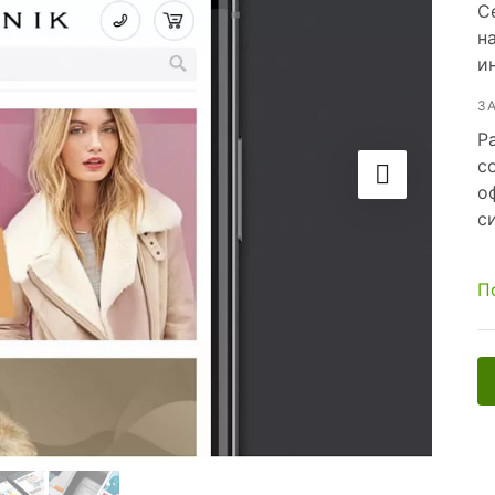
йн-оплатой
С
н
и
З
Р
 услуг
с
о
с
П