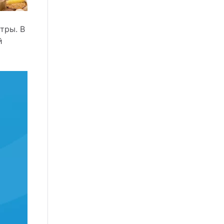
тры. В
й