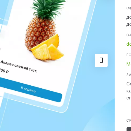
йн-оплатой
С
д
д
С
 услуг
do
Г
M
З
С
к
с
С