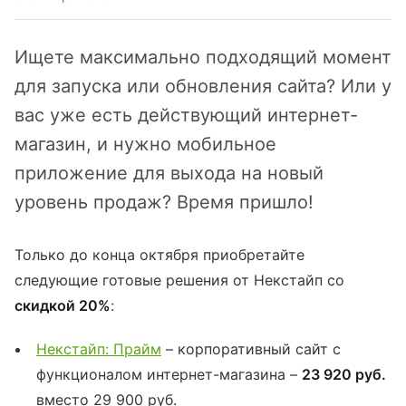
йт с корзиной и
зайн
квизиты
льтирегиональностью
Ищете максимально подходящий момент
теграции
кстайп: МиниМаркет - лендинг с
для запуска или обновления сайта? Или у
рзиной и онлайн-оплатой
вас уже есть действующий интернет-
магазин, и нужно мобильное
кстайп: СберМегаМаркет
приложение для выхода на новый
уровень продаж? Время пришло!
кстайп: Премиум - лендинг с
талогом товаров и услуг
Только до конца октября приобретайте
следующие готовые решения от Некстайп со
скидкой 20%
:
Некстайп: Прайм
– корпоративный сайт с
функционалом интернет-магазина –
23 920 руб.
вместо 29 900 руб.