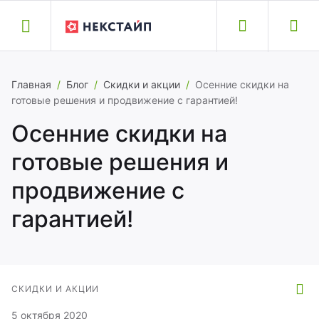
Назад
Назад
Назад
Назад
Назад
Главная
/
Блог
/
Скидки и акции
/
Осенние скидки на
готовые решения и продвижение с гарантией!
обильные приложения
йты и модули
луги
оддержка
омпания
Осенние скидки на
готовые решения и
бильные приложения
кстайп: Альфа – интернет-магазин
здание сайта
здать обращение
ог
продвижение с
biusApp
кстайп: Прайм — готовый сайт для
ренос сайта
кументация
компании
гарантией!
знеса
полнительные услуги
исковая оптимизация
ртнеры
кстайп: Магнит – интернет-магазин
тория версий
хническая поддержка
рьера
СКИДКИ И АКЦИИ
кстайп: Корпорация – корпоративный
5 октября 2020