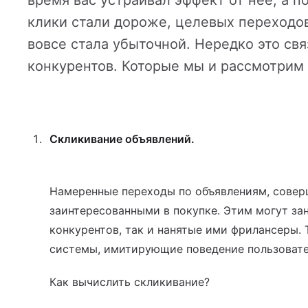
время вас устраивал эффект от нее, а п
йн-оплатой
клики стали дороже, целевых переходо
вовсе стала убыточной. Нередко это св
конкурентов. Которые мы и рассмотрим в
 услуг
Скликивание объявлений.
Намеренные переходы по объявлениям, совер
заинтересованными в покупке. Этим могут за
конкурентов, так и нанятые ими фрилансеры.
системы, имитирующие поведение пользовате
Как вычислить скликивание?