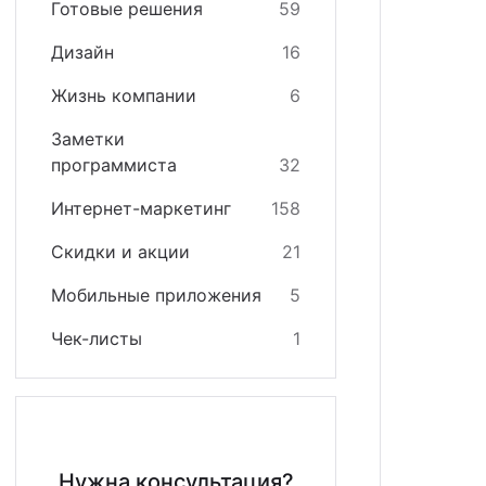
Готовые решения
59
кстайп: МиниМаркет - лендинг с корзиной и онла
зайн
квизиты
Дизайн
16
кстайп: СберМегаМаркет
теграции
Жизнь компании
6
кстайп: Премиум - лендинг с каталогом товаров и
Заметки
программиста
32
Интернет-маркетинг
158
Скидки и акции
21
Мобильные приложения
5
Чек-листы
1
Нужна консультация?