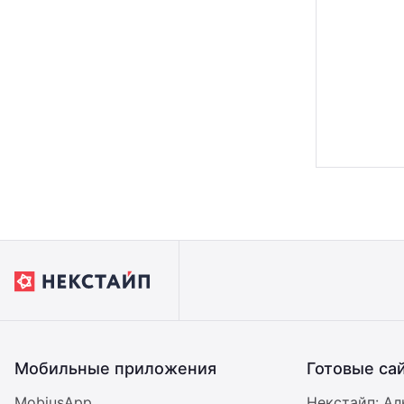
Мобильные приложения
Готовые са
MobiusApp
Некстайп: Ал