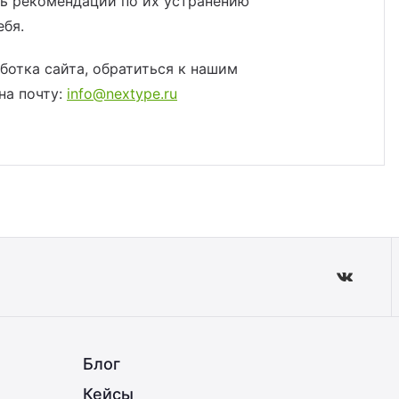
ь рекомендации по их устранению
ебя.
ботка сайта, обратиться к нашим
на почту:
info@nextype.ru
Блог
Кейсы