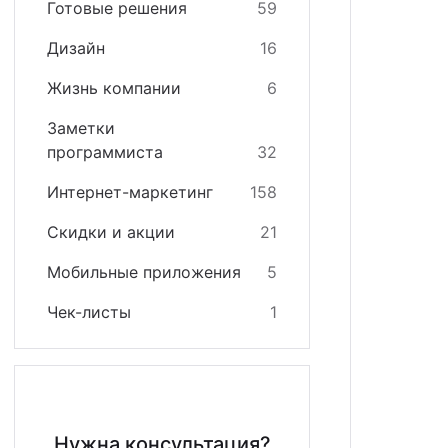
Готовые решения
59
кстайп: МиниМаркет - лендинг с корзиной и онла
зайн
квизиты
Дизайн
16
кстайп: СберМегаМаркет
теграции
Жизнь компании
6
кстайп: Премиум - лендинг с каталогом товаров и
Заметки
программиста
32
Интернет-маркетинг
158
Скидки и акции
21
Мобильные приложения
5
Чек-листы
1
Нужна консультация?