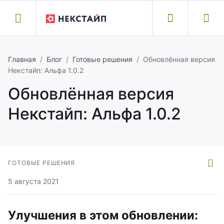
Назад
Назад
Назад
Назад
Назад
Главная
/
Блог
/
Готовые решения
/
Обновлённая версия
Некстайп: Альфа 1.0.2
обильные приложения
йты и модули
луги
оддержка
омпания
Обновлённая версия
Некстайп: Альфа 1.0.2
бильные приложения
кстайп: Альфа – интернет-магазин
здание сайта
здать обращение
ог
biusApp
кстайп: Прайм — готовый сайт для
ренос сайта
кументация
компании
знеса
ГОТОВЫЕ РЕШЕНИЯ
полнительные услуги
исковая оптимизация
ртнеры
5 августа 2021
кстайп: Магнит – интернет-магазин
тория версий
хническая поддержка
рьера
кстайп: Корпорация – корпоративный
Улучшения в этом обновлении: