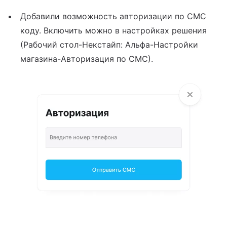
йт с корзиной и
зайн
квизиты
льтирегиональностью
Добавили возможность авторизации по СМС
коду. Включить можно в настройках решения
теграции
кстайп: МиниМаркет - лендинг с
(Рабочий стол-Некстайп: Альфа-Настройки
рзиной и онлайн-оплатой
магазина-Авторизация по СМС).
кстайп: СберМегаМаркет
кстайп: Премиум - лендинг с
талогом товаров и услуг