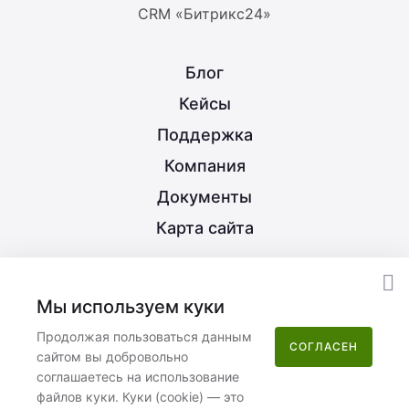
CRM «Битрикс24»
Блог
Кейсы
Поддержка
Компания
Документы
Карта сайта
8 (800) 350-21-15
Мы используем куки
info@nextype.ru
Продолжая пользоваться данным
СОГЛАСЕН
сайтом вы добровольно
Москва
,
улица Потаповская Роща, 12к2
соглашаетесь на использование
файлов куки. Куки (cookie) — это
Пн–Пт 08:00–17:00