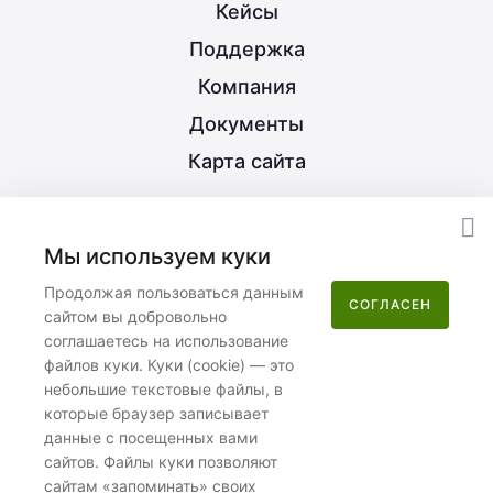
Кейсы
Поддержка
Компания
Документы
Карта сайта
8 (800) 350-21-15
Мы используем куки
info@nextype.ru
Продолжая пользоваться данным
СОГЛАСЕН
сайтом вы добровольно
Москва
,
улица Потаповская Роща, 12к2
соглашаетесь на использование
файлов куки. Куки (cookie) — это
Пн–Пт 08:00–17:00
небольшие текстовые файлы, в
которые браузер записывает
данные с посещенных вами
сайтов. Файлы куки позволяют
сайтам «запоминать» своих