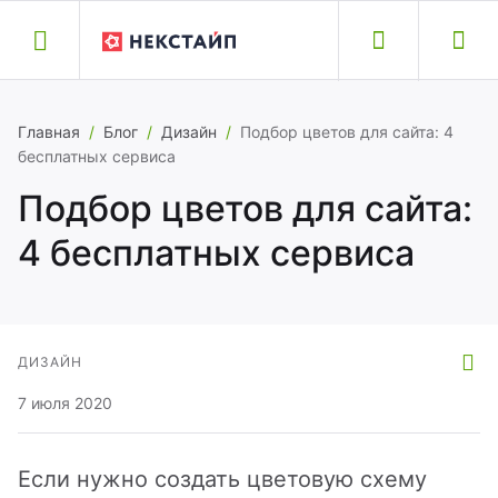
Назад
Назад
Назад
Назад
Назад
Главная
/
Блог
/
Дизайн
/
Подбор цветов для сайта: 4
бесплатных сервиса
обильные приложения
йты и модули
луги
оддержка
омпания
Подбор цветов для сайта:
4 бесплатных сервиса
бильные приложения
кстайп: Альфа – интернет-магазин
здание сайта
здать обращение
ог
biusApp
кстайп: Прайм — готовый сайт для
ренос сайта
кументация
компании
знеса
ДИЗАЙН
полнительные услуги
исковая оптимизация
ртнеры
7 июля 2020
кстайп: Магнит – интернет-магазин
тория версий
хническая поддержка
рьера
кстайп: Корпорация – корпоративный
Если нужно создать цветовую схему