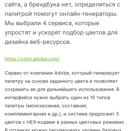
йт с корзиной и
зайн
квизиты
сайта, а брендбука нет, определиться с
льтирегиональностью
палитрой помогут онлайн-генераторы.
теграции
Мы выбрали 4 сервиса, которые
кстайп: МиниМаркет - лендинг с
упростят и ускорят подбор цветов для
рзиной и онлайн-оплатой
дизайна веб-ресурсов.
кстайп: СберМегаМаркет
https://color.adobe.com/
кстайп: Премиум - лендинг с
Сервис от компании Adobe, который генерирует
талогом товаров и услуг
палитру на основе заданного цвета и позволяет
сохранить ее для дальнейшего использования. В
интерфейсе нужно выбрать один из 10 типов
палитры (монохромная, составная,
комплементарная и др.), и система предложит 5
цветов с HEX-кодами в разных цветовых режимах.
В оттенках можно регулировать уровень базовых